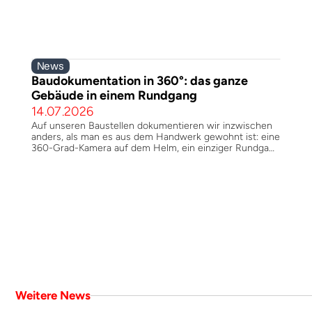
daran weniger der Umfang als die Arbeitsweise. MIN
war für uns ein BIM-Projekt – Werk- und
Montageplanung und Dokumentation durchgängig in 3D,
gemäß VDI 6026.
News
Baudokumentation in 360°: das ganze 
Gebäude in einem Rundgang
14.07.2026
Auf unseren Baustellen dokumentieren wir inzwischen
anders, als man es aus dem Handwerk gewohnt ist: eine
360-Grad-Kamera auf dem Helm, ein einziger Rundgang
– und das komplette Gebäude ist bildlich erfasst. Was
zunächst nach Spielerei klingt, ist ein Arbeitsprozess,
der Zeit spart und über die gesamte Bauzeit einen
lückenlosen Verlauf schafft.
Baudokumentation gehört zu den Aufgaben, die selten
jemand freiwillig übernimmt: hunderte Fotos, die
hinterher beschriftet, sortiert und den richtigen Räumen
zugeordnet werden müssen. Je größer das Projekt,
desto schneller wird daraus eine unübersichtliche
Sammlung – und desto größer die Lücke zwischen dem,
was gebaut wurde, und dem, was am Ende sauber
dokumentiert ist.
Weitere News