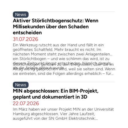
News
Aktiver Störlichtbogenschutz: Wenn 
Millisekunden über den Schaden 
entscheiden
31.07.2026
Ein Werkzeug rutscht aus der Hand und fällt in ein
geöffnetes Schaltfeld. Mehr braucht es nicht. Im
nächsten Moment steht zwischen zwei Anlagenteilen
ein Störlichtbogen – und wie schlimm das wird, ist zu
diesem Zeitpunkt längst entschieden. Nämlich damals,
Störlichtbögen gehören zu den Ereignissen, über die im
als die Anlage gebaut wurde.
Alltag wenig gesprochen wird, weil sie selten sind. Wenn
sie eintreten, sind die Folgen allerdings erheblich – für
die Menschen, die davorstehen, und für den Betrieb, der
auf die Anlage angewiesen ist. In unserer
News
Schaltanlagenfertigung in Wittenberge und Hamburg ist
MIN abgeschlossen: Ein BIM-Projekt, 
deshalb nicht nur die Frage relevant, wie eine Anlage im
geplant und dokumentiert in 3D
Normalbetrieb funktioniert, sondern auch, was sie im
Fehlerfall tut.
22.07.2026
Im März haben wir unser Projekt MIN an der Universität
Hamburg abgeschlossen. Vier Jahre Laufzeit,
ausgeführt von der SN GmbH Elektrotechnik:
Energieversorgung, Beleuchtungsanlagen und
Gebäudeautomation auf KNX-Basis. Besonders war