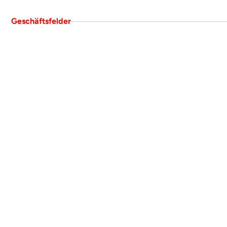
Geschäftsfelder
U
n
s
e
r
e
L
e
i
s
t
u
n
g
e
n
–
m
o
d
u
l
a
r
,
s
k
a
l
i
e
r
b
a
r
,
a
u
s
e
i
n
e
r
H
a
n
d