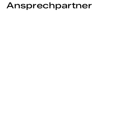
Ansprechpartner
K
o
n
t
a
k
t
i
e
r
e
n
S
i
e
u
n
s
g
e
r
n
e
,
w
e
n
n
S
i
e
m
e
h
r
I
n
f
o
r
m
a
t
i
o
n
e
n
z
u
m
B
e
r
e
i
c
h
N
i
e
d
e
r
s
p
a
n
n
u
n
g
s
a
n
l
a
g
e
n
b
e
n
ö
t
i
g
e
n
.
W
i
r
f
r
e
u
e
n
u
n
s
d
a
r
a
u
f
,
v
o
n
I
h
n
e
n
z
u
h
ö
r
e
n
u
n
d
I
h
n
e
n
p
e
r
s
ö
n
l
i
c
h
w
e
i
t
e
r
h
e
l
f
e
n
z
u
d
ü
r
f
e
n
.