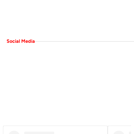
Social Media
Aktuelles auf Social Media
Folgen Sie uns gerne auf Social Media, um keine 
aktuellen und unterhaltsamen Reels und 
Beiträge mehr zu verpassen.